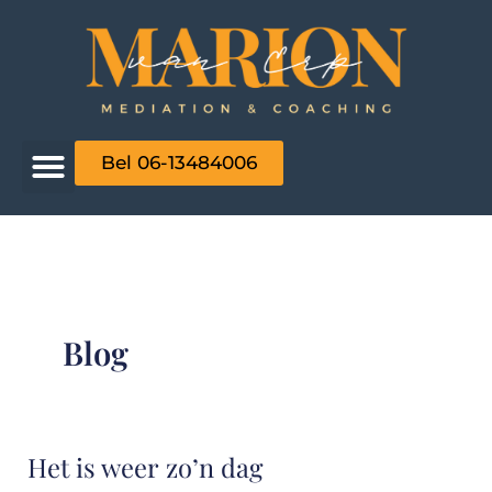
Ga
naar
de
inhoud
Bel 06-13484006
Blog
Het is weer zo’n dag
Het
is